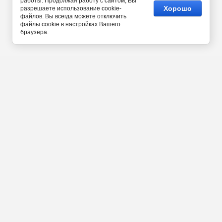
работы. Продолжая работу с сайтом, Вы
Хорошо
разрешаете использование cookie-
файлов. Вы всегда можете отключить
файлы cookie в настройках Вашего
браузера.
СДЭК/Boxberry/ПВЗ/Почтой
****БЕСПЛАТНО от 3000 руб.
+7(968) 948-43-03
Работаем для Вас***
пн-сб 9.00-18.00 Мск
Подписаться на рассылку выгодных
предложений!
Будьте в курсе всех событий